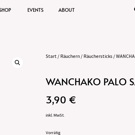
SHOP
EVENTS
ABOUT
Start
/
Räuchern
/
Räuchersticks
/ WANCHAK
WANCHAKO PALO S
3,90
€
inkl. MwSt.
Vorrätig