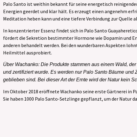
Palo Santo ist weithin bekannt für seine energetisch reinigenden 
Energien geerdet und klar hält. Es erzeugt einen angenehm erfr
Meditation heben kann und eine tiefere Verbindung zur Quelle 
In konzentrierter Essenz findet sich in Palo Santo Guayaheretic
fördert die Sekretion bestimmter Hormone wie Dopamin und En
anderen behandelt werden. Bei den wunderbaren Aspekten lohnt 
Heilmittel ausprobiert.
Über Wachanko: Die Produkte stammen aus einem Wald, der v
und zertifiziert wurde. Es werden nur Palo Santo Bäume und Z
geblieben sind. Bei dieser Art der Ernte wird der Natur kein 
Im Oktober 2018 eröffnete Wachanko seine erste Gärtnerei in Pa
Sie haben 1000 Palo Santo-Setzlinge gepflanzt, um der Natur d