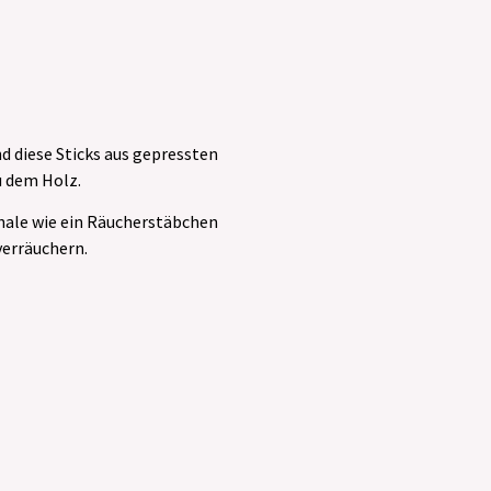
d diese Sticks aus gepressten
u dem Holz.
chale wie ein Räucherstäbchen
verräuchern.