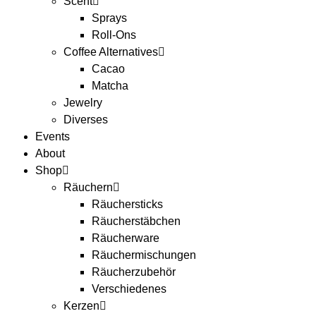
Scent
Sprays
Roll-Ons
Coffee Alternatives
Cacao
Matcha
Jewelry
Diverses
Events
About
Shop
Räuchern
Räuchersticks
Räucherstäbchen
Räucherware
Räuchermischungen
Räucherzubehör
Verschiedenes
Kerzen