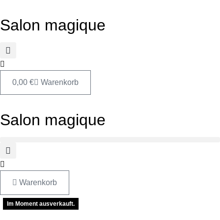
Zum
Inhalt
Salon magique
springen
0,00
€
Warenkorb
Salon magique
Warenkorb
Im Moment ausverkauft.
Im Moment ausverkauft.
Im Moment ausverkauft.