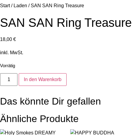
Start
/
Laden
/ SAN SAN Ring Treasure
SAN SAN Ring Treasure
18,00
€
inkl. MwSt.
Vorrätig
SAN
In den Warenkorb
SAN
Ring
Treasure
Menge
Das könnte Dir gefallen
Ähnliche Produkte