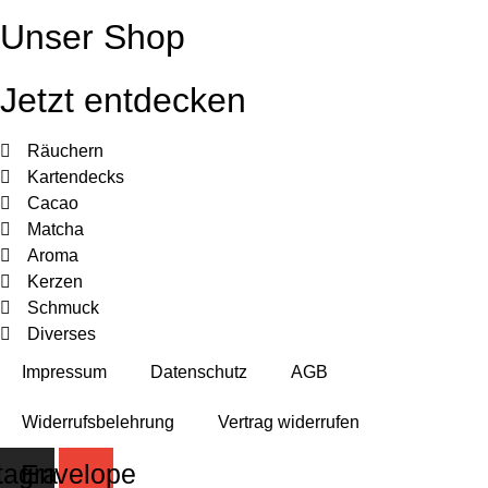
weist
Unser Shop
mehrere
Varianten
auf.
Jetzt entdecken
Die
Optionen
Räuchern
können
Kartendecks
auf
Cacao
der
Matcha
Produktseite
Aroma
gewählt
Kerzen
werden
Schmuck
Diverses
Impressum
Datenschutz
AGB
Widerrufsbelehrung
Vertrag widerrufen
tagram
Envelope