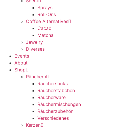
Scent
Sprays
Roll-Ons
Coffee Alternatives
Cacao
Matcha
Jewelry
Diverses
Events
About
Shop
Räuchern
Räuchersticks
Räucherstäbchen
Räucherware
Räuchermischungen
Räucherzubehör
Verschiedenes
Kerzen