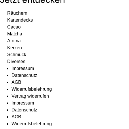
können
Die
auf
Optionen
Räuchern
der
können
Kartendecks
Produktseite
auf
Cacao
gewählt
der
Matcha
werden
Produktseite
Aroma
gewählt
Kerzen
werden
Schmuck
Diverses
Impressum
Datenschutz
AGB
Widerrufsbelehrung
Vertrag widerrufen
Impressum
Datenschutz
AGB
Widerrufsbelehrung