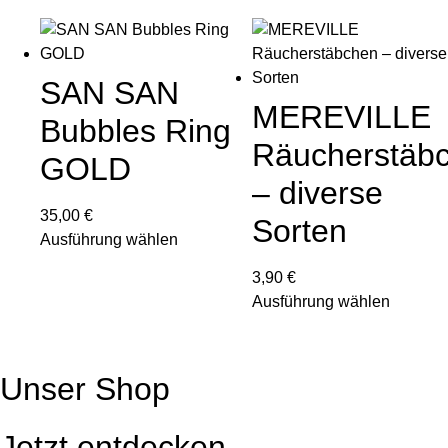
SAN SAN
MEREVILLE
Bubbles Ring
Räucherstäb
GOLD
– diverse
35,00
€
Sorten
Ausführung wählen
Dieses
3,90
€
Produkt
Ausführung wählen
weist
Dieses
mehrere
Produkt
Varianten
weist
Unser Shop
auf.
mehrere
Die
Varianten
Optionen
Jetzt entdecken
auf.