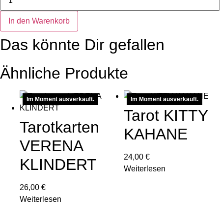
STOLTZ
Hanging
Glass
In den Warenkorb
Mobile
Stern
Das könnte Dir gefallen
orange
Menge
Ähnliche Produkte
Im Moment ausverkauft.
Im Moment ausverkauft.
Tarot KITTY
Tarotkarten
KAHANE
VERENA
24,00
€
KLINDERT
Weiterlesen
26,00
€
Weiterlesen