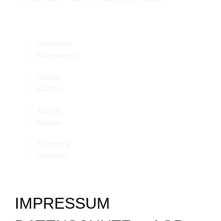
Räuchern
Kartendecks
Cacao
Matcha
Aroma
Kerzen
Schmuck
Diverses
IMPRESSUM