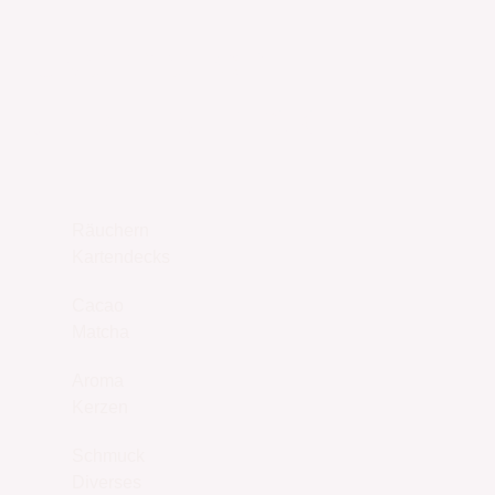
UNSER SHOP
JETZT ENTDECKEN
Räuchern
Kartendecks
Cacao
Matcha
Aroma
Kerzen
Schmuck
Diverses