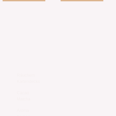
UNSER SHOP
JETZT ENTDECKEN
Räuchern
Kartendecks
Cacao
Matcha
Aroma