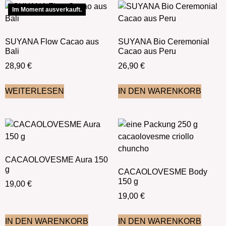
Im Moment ausverkauft.
SUYANA Flow Cacao aus
SUYANA Bio Ceremonial
Bali
Cacao aus Peru
28,90
€
26,90
€
WEITERLESEN
IN DEN WARENKORB
CACAOLOVESME Aura 150
g
CACAOLOVESME Body
150 g
19,00
€
19,00
€
IN DEN WARENKORB
IN DEN WARENKORB