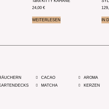
Tarot KITTY KAHANE
SYL
24,00
€
129
WEITERLESEN
IN 
RÄUCHERN
CACAO
AROMA
KARTENDECKS
MATCHA
KERZEN