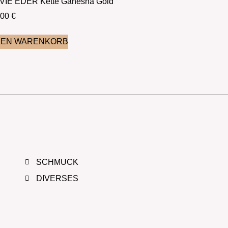
VIE EDER Kette Ganesha Gold
,00
€
DEN WARENKORB
SCHMUCK
DIVERSES