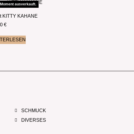
 Moment ausverkauft.
ot KITTY KAHANE
00
€
ITERLESEN
SCHMUCK
DIVERSES