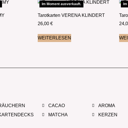
Im Moment ausverkauft.
Im
MY
Tarotkarten VERENA KLINDERT
Tar
26,00
€
24,
WEITERLESEN
WE
RÄUCHERN
CACAO
AROMA
KARTENDECKS
MATCHA
KERZEN