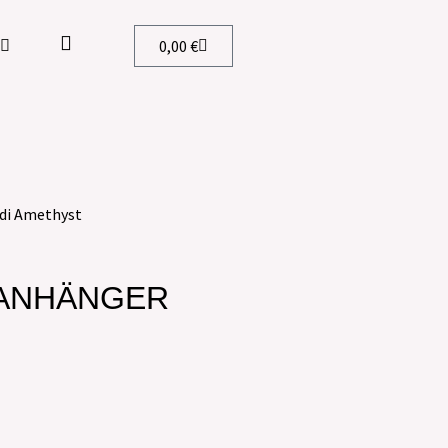
0,00
€
idi Amethyst
 ANHÄNGER