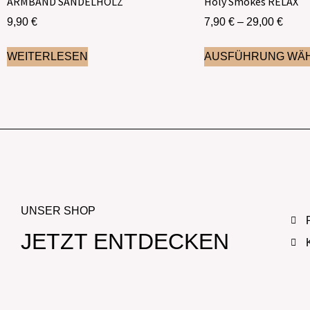
ARMBAND SANDELHOLZ
Holy Smokes RELAX
9,90
€
7,90
€
–
29,00
€
WEITERLESEN
AUSFÜHRUNG WÄ
UNSER SHOP
JETZT ENTDECKEN