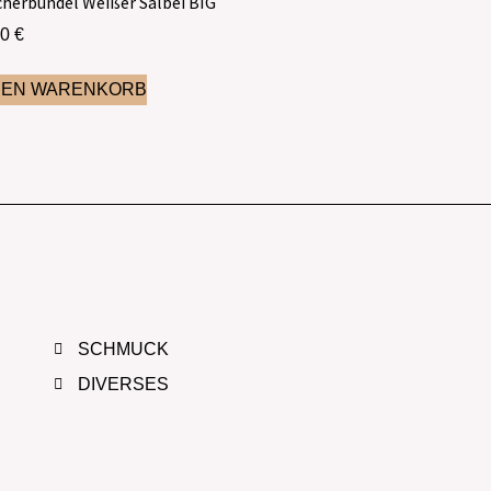
herbündel Weißer Salbei BIG
50
€
DEN WARENKORB
SCHMUCK
DIVERSES