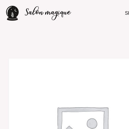
Salon magique
S