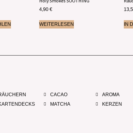
Holy Smokes SOOTHING
Räuc
4,90
€
13,
HLEN
WEITERLESEN
IN 
RÄUCHERN
CACAO
AROMA
KARTENDECKS
MATCHA
KERZEN