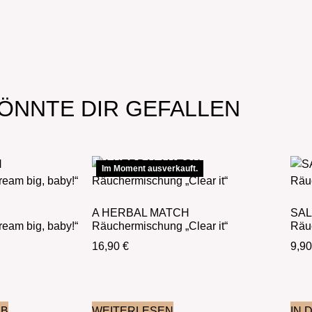
ÖNNTE DIR GEFALLEN
Im Moment ausverkauft.
A HERBAL MATCH
SAL
eam big, baby!“
Räuchermischung „Clear it“
Räu
16,90
€
9,9
RB
WEITERLESEN
IN 