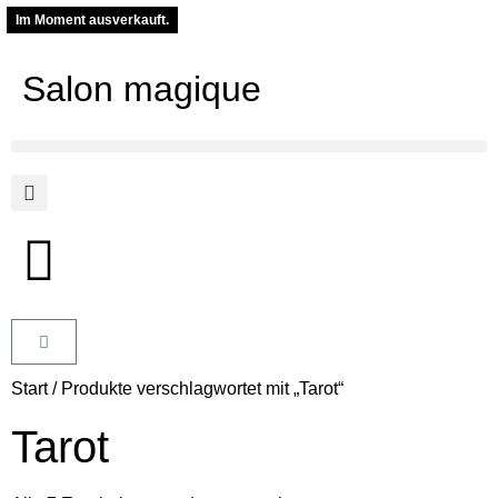
Im Moment ausverkauft.
Im Moment ausverkauft.
Im Moment ausverkauft.
Im Moment ausverkauft.
Salon magique
Start
/ Produkte verschlagwortet mit „Tarot“
Tarot