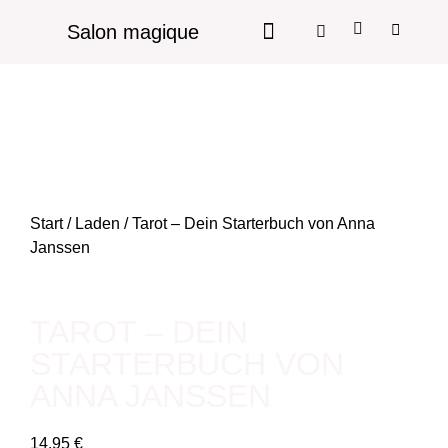
Salon magique
Start
/
Laden
/ Tarot – Dein Starterbuch von Anna
Janssen
TAROT – DEIN
STARTERBUCH VON
ANNA JANSSEN
14,95
€