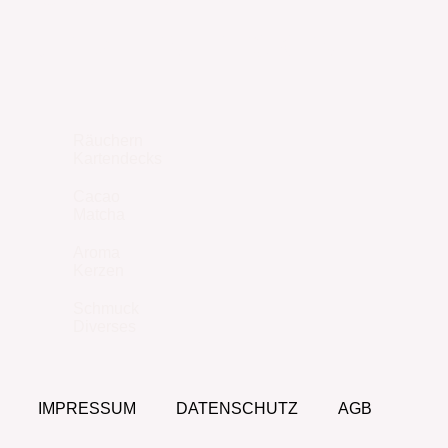
JETZT ENTDECKEN
Räuchern
Kartendecks
Cacao
Matcha
Aroma
Kerzen
Schmuck
Diverses
IMPRESSUM
DATENSCHUTZ
AGB