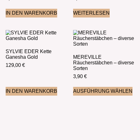
IN DEN WARENKORB
WEITERLESEN
SYLVIE EDER Kette
Ganesha Gold
MEREVILLE
Räucherstäbchen – diverse
129,00
€
Sorten
3,90
€
IN DEN WARENKORB
AUSFÜHRUNG WÄHLEN
UNSER SHOP