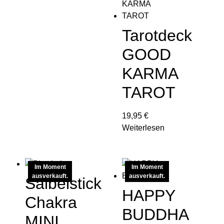
Tarotdeck
GOOD
KARMA
TAROT
19,95
€
Weiterlesen
Im Moment
Im Moment
ausverkauft.
ausverkauft.
Salbeistick
HAPPY
Chakra
BUDDHA
MINI