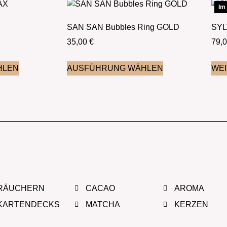
Im
SAN SAN Bubbles Ring GOLD
SYL
35,00
€
79,
HLEN
AUSFÜHRUNG WÄHLEN
WE
RÄUCHERN
CACAO
AROMA
KARTENDECKS
MATCHA
KERZEN