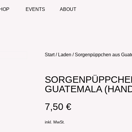
HOP
EVENTS
ABOUT
Start
/
Laden
/ Sorgenpüppchen aus Guate
SORGENPÜPPCHE
GUATEMALA (HAND
7,50
€
inkl. MwSt.