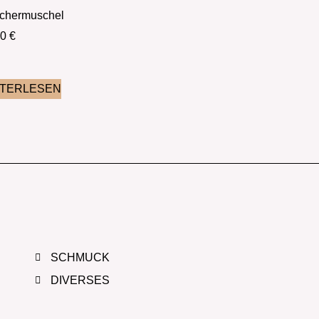
chermuschel
90
€
ITERLESEN
SCHMUCK
DIVERSES