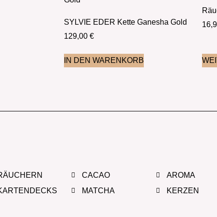
Räu
SYLVIE EDER Kette Ganesha Gold
16,
129,00
€
IN DEN WARENKORB
WE
RÄUCHERN
CACAO
AROMA
KARTENDECKS
MATCHA
KERZEN