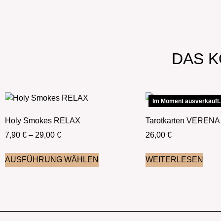
DAS K
Im Moment ausverkauft.
Holy Smokes RELAX
Tarotkarten VEREN
7,90
€
–
29,00
€
26,00
€
AUSFÜHRUNG WÄHLEN
WEITERLESEN