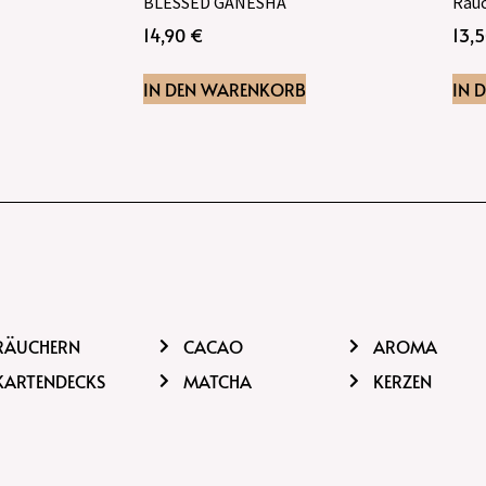
BLESSED GANESHA
Räuc
14,90
€
13,
IN DEN WARENKORB
IN 
RÄUCHERN
CACAO
AROMA
KARTENDECKS
MATCHA
KERZEN