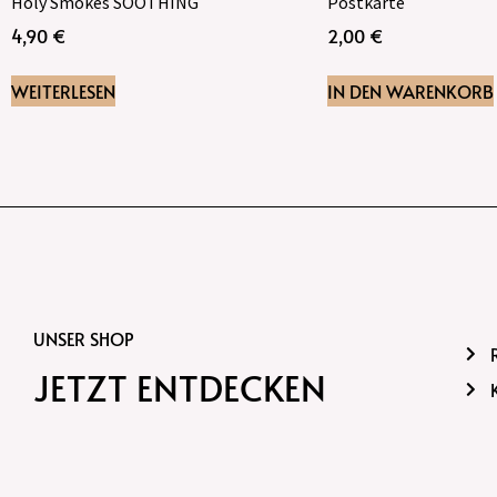
Holy Smokes SOOTHING
Postkarte
4,90
€
2,00
€
WEITERLESEN
IN DEN WARENKORB
UNSER SHOP
JETZT ENTDECKEN