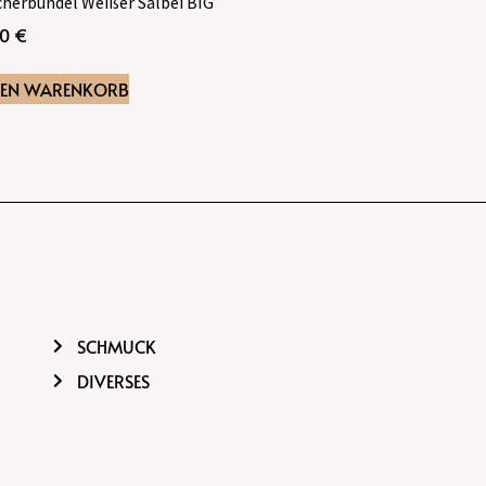
herbündel Weißer Salbei BIG
50
€
DEN WARENKORB
SCHMUCK
DIVERSES