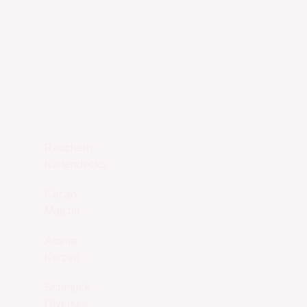
UNSER SHOP
JETZT ENTDECKEN
Räuchern
Kartendecks
Cacao
Matcha
Aroma
Kerzen
Schmuck
Diverses