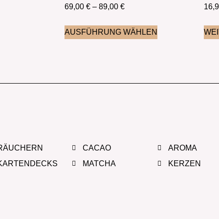
69,00
€
–
89,00
€
16,
AUSFÜHRUNG WÄHLEN
WE
RÄUCHERN
CACAO
AROMA
KARTENDECKS
MATCHA
KERZEN