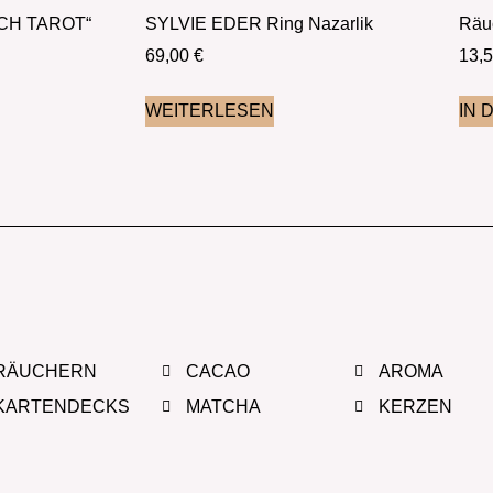
TCH TAROT“
SYLVIE EDER Ring Nazarlik
Räu
69,00
€
13,
WEITERLESEN
IN 
RÄUCHERN
CACAO
AROMA
KARTENDECKS
MATCHA
KERZEN