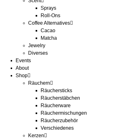
Scent
Sprays
Roll-Ons
Coffee Alternatives
Cacao
Matcha
Jewelry
Diverses
Events
About
Shop
Räuchern
Räuchersticks
Räucherstäbchen
Räucherware
Räuchermischungen
Räucherzubehör
Verschiedenes
Kerzen