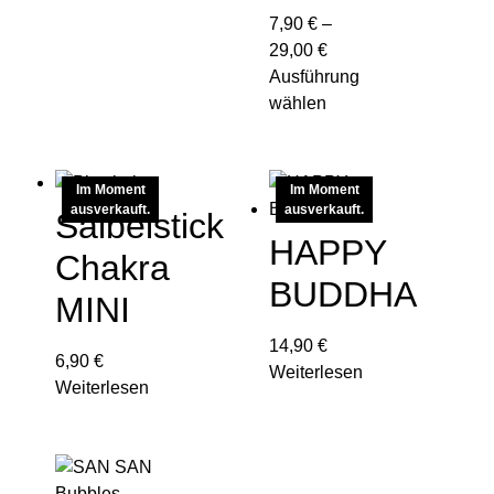
7,90
€
–
29,00
€
Ausführung
wählen
Im Moment
Im Moment
ausverkauft.
ausverkauft.
Salbeistick
HAPPY
Chakra
BUDDHA
MINI
14,90
€
6,90
€
Weiterlesen
Weiterlesen