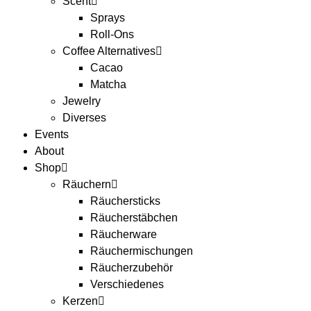
Scent
Sprays
Roll-Ons
Coffee Alternatives
Cacao
Matcha
Jewelry
Diverses
Events
About
Shop
Räuchern
Räuchersticks
Räucherstäbchen
Räucherware
Räuchermischungen
Räucherzubehör
Verschiedenes
Kerzen