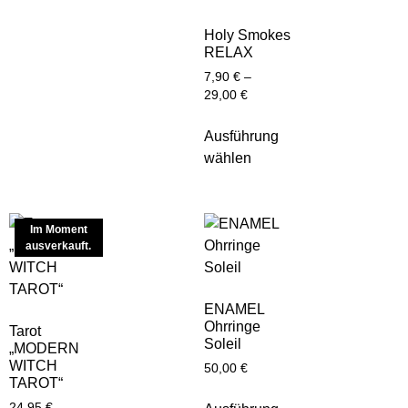
Holy Smokes
RELAX
7,90
€
–
29,00
€
Ausführung
wählen
Im Moment
ausverkauft.
ENAMEL
Ohrringe
Tarot
Soleil
„MODERN
WITCH
50,00
€
TAROT“
24,95
€