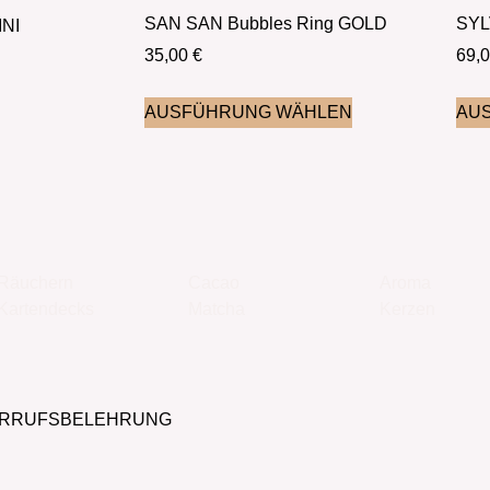
SAN SAN Bubbles Ring GOLD
SYL
INI
35,00
€
69,
AUSFÜHRUNG WÄHLEN
AU
Räuchern
Cacao
Aroma
Kartendecks
Matcha
Kerzen
ERRUFSBELEHRUNG