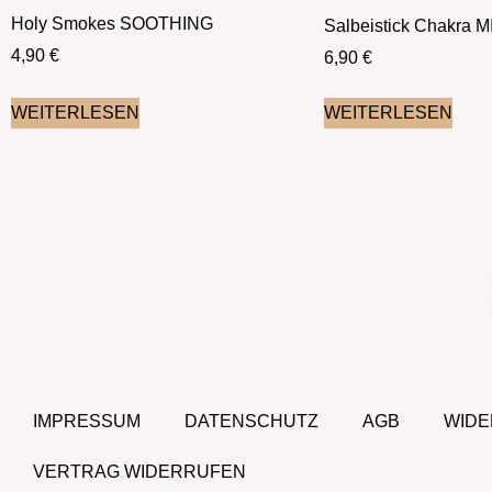
Holy Smokes SOOTHING
Salbeistick Chakra M
4,90
€
6,90
€
WEITERLESEN
WEITERLESEN
UNSER SHOP
JETZT ENTDECKEN
IMPRESSUM
DATENSCHUTZ
AGB
WID
VERTRAG WIDERRUFEN