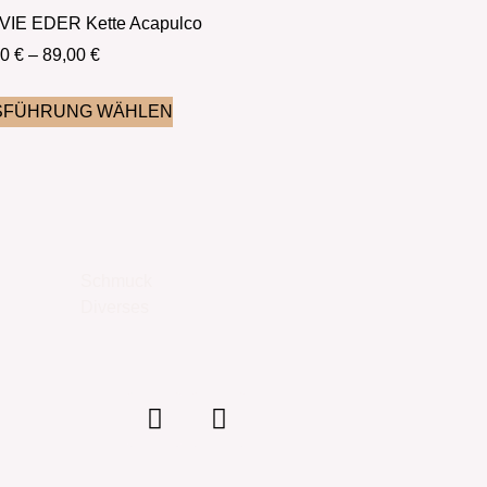
VIE EDER Kette Acapulco
00
€
–
89,00
€
SFÜHRUNG WÄHLEN
Schmuck
Diverses