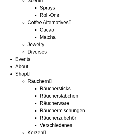
Scent
Sprays
Roll-Ons
Coffee Alternatives
Cacao
Matcha
Jewelry
Diverses
Events
About
Shop
Räuchern
Räuchersticks
Räucherstäbchen
Räucherware
Räuchermischungen
Räucherzubehör
Verschiedenes
Kerzen