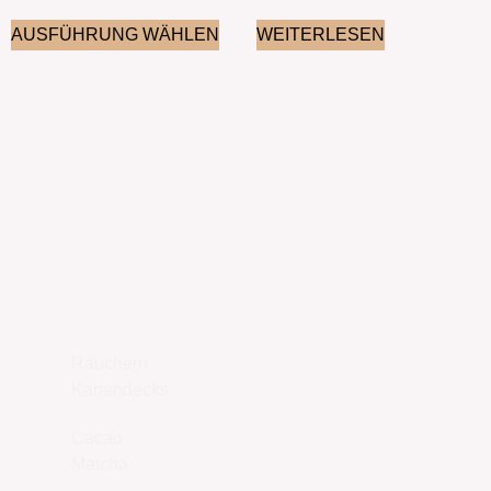
AUSFÜHRUNG WÄHLEN
WEITERLESEN
UNSER SHOP
JETZT ENTDECKEN
Räuchern
Kartendecks
Cacao
Matcha