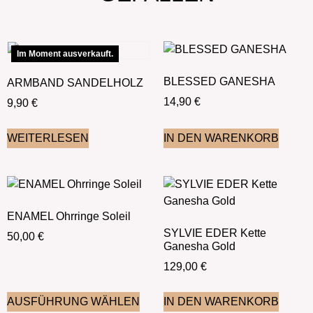
Im Moment ausverkauft.
BLESSED GANESHA
ARMBAND SANDELHOLZ
14,90
€
9,90
€
WEITERLESEN
IN DEN WARENKORB
ENAMEL Ohrringe Soleil
SYLVIE EDER Kette
50,00
€
Ganesha Gold
129,00
€
AUSFÜHRUNG WÄHLEN
IN DEN WARENKORB