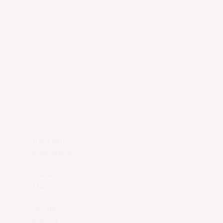
UNSER SHOP
JETZT ENTDECKEN
Räuchern
Kartendecks
Cacao
Matcha
Aroma
Kerzen