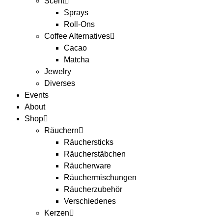
Scent
Sprays
Roll-Ons
Coffee Alternatives
Cacao
Matcha
Jewelry
Diverses
Events
About
Shop
Räuchern
Räuchersticks
Räucherstäbchen
Räucherware
Räuchermischungen
Räucherzubehör
Verschiedenes
Kerzen