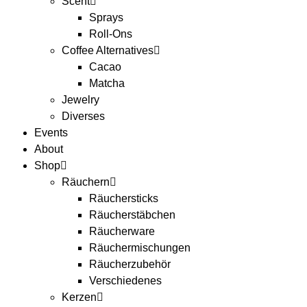
Scent
Sprays
Roll-Ons
Coffee Alternatives
Cacao
Matcha
Jewelry
Diverses
Events
About
Shop
Räuchern
Räuchersticks
Räucherstäbchen
Räucherware
Räuchermischungen
Räucherzubehör
Verschiedenes
Kerzen