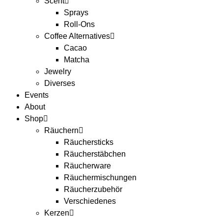
Scent
Sprays
Roll-Ons
Coffee Alternatives
Cacao
Matcha
Jewelry
Diverses
Events
About
Shop
Räuchern
Räuchersticks
Räucherstäbchen
Räucherware
Räuchermischungen
Räucherzubehör
Verschiedenes
Kerzen