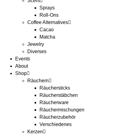
Scent
Sprays
Roll-Ons
Coffee Alternatives
Cacao
Matcha
Jewelry
Diverses
Events
About
Shop
Räuchern
Räuchersticks
Räucherstäbchen
Räucherware
Räuchermischungen
Räucherzubehör
Verschiedenes
Kerzen