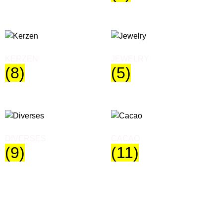
KERZEN
JEWELRY
(8)
(5)
DIVERSES
CACAO
(9)
(11)