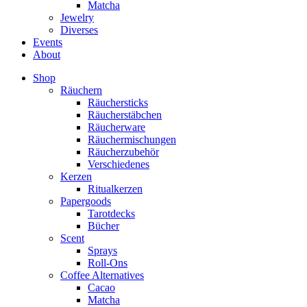
Matcha
Jewelry
Diverses
Events
About
Shop
Räuchern
Räuchersticks
Räucherstäbchen
Räucherware
Räuchermischungen
Räucherzubehör
Verschiedenes
Kerzen
Ritualkerzen
Papergoods
Tarotdecks
Bücher
Scent
Sprays
Roll-Ons
Coffee Alternatives
Cacao
Matcha