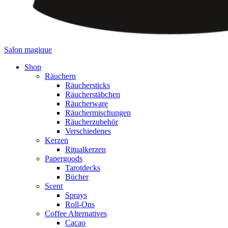
Salon magique
Shop
Räuchern
Räuchersticks
Räucherstäbchen
Räucherware
Räuchermischungen
Räucherzubehör
Verschiedenes
Kerzen
Ritualkerzen
Papergoods
Tarotdecks
Bücher
Scent
Sprays
Roll-Ons
Coffee Alternatives
Cacao