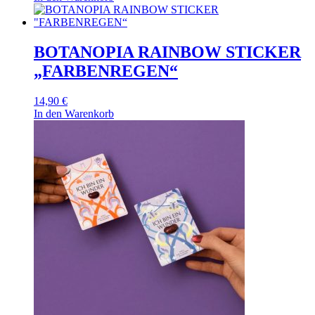
BOTANOPIA RAINBOW STICKER
„FARBENREGEN“
14,90
€
In den Warenkorb