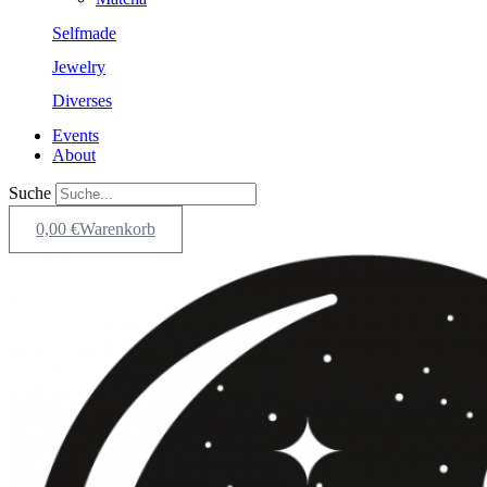
Selfmade
Jewelry
Diverses
Events
About
Suche
0,00
€
Warenkorb